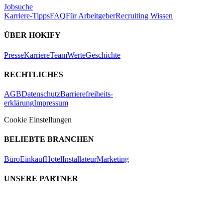
Jobsuche
Karriere-Tipps
FAQ
Für Arbeitgeber
Recruiting Wissen
ÜBER HOKIFY
Presse
Karriere
Team
Werte
Geschichte
RECHTLICHES
AGB
Datenschutz
Barrierefreiheits-
erklärung
Impressum
Cookie Einstellungen
BELIEBTE BRANCHEN
Büro
Einkauf
Hotel
Installateur
Marketing
UNSERE PARTNER