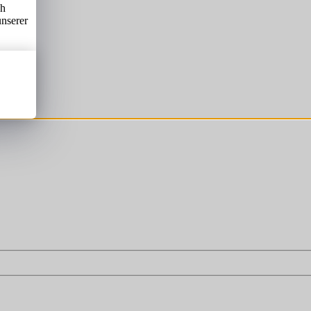
ch
unserer