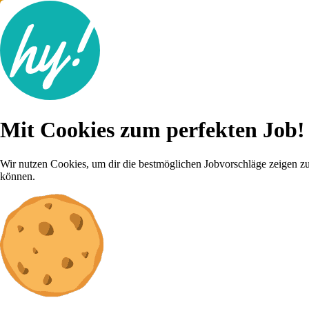
Jobsuche
Mit Cookies zum perfekten Job!
Lebenslauf
Für dich
Brutto-Netto Rechner
Wir nutzen Cookies, um dir die bestmöglichen Jobvorschläge zeigen z
Karriere-Tipps
können.
Inserat schalten
Anmelden