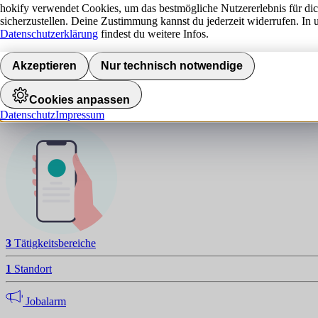
hokify verwendet Cookies, um das bestmögliche Nutzererlebnis für di
sicherzustellen. Deine Zustimmung kannst du jederzeit widerrufen. In 
Datenschutzerklärung
findest du weitere Infos.
P
NAVIGATION
Akzeptieren
Nur technisch notwendige
Standorte
Cookies anpassen
Datenschutz
Impressum
Jobalarm aktivieren
3
Tätigkeitsbereiche
1
Standort
Jobalarm