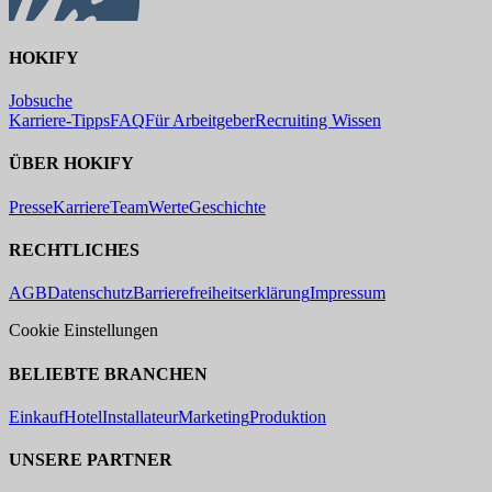
HOKIFY
Jobsuche
Karriere-Tipps
FAQ
Für Arbeitgeber
Recruiting Wissen
ÜBER HOKIFY
Presse
Karriere
Team
Werte
Geschichte
RECHTLICHES
AGB
Datenschutz
Barrierefreiheitserklärung
Impressum
Cookie Einstellungen
BELIEBTE BRANCHEN
Einkauf
Hotel
Installateur
Marketing
Produktion
UNSERE PARTNER