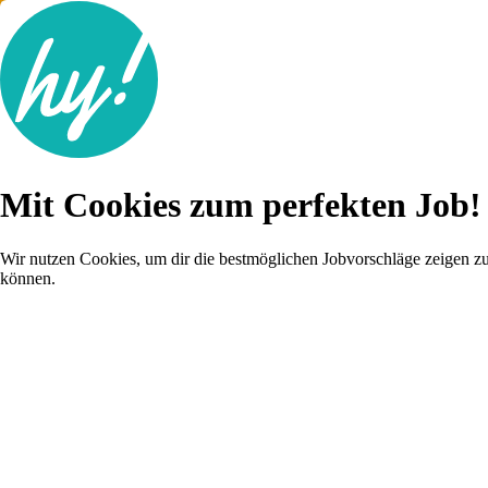
Jobsuche
Mit Cookies zum perfekten Job!
Lebenslauf
Für dich
Brutto-Netto Rechner
Wir nutzen Cookies, um dir die bestmöglichen Jobvorschläge zeigen z
Karriere-Tipps
können.
Inserat schalten
Anmelden