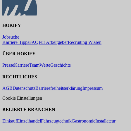
HOKIFY
Jobsuche
Karriere-Tipps
FAQ
Für Arbeitgeber
Recruiting Wissen
ÜBER HOKIFY
Presse
Karriere
Team
Werte
Geschichte
RECHTLICHES
AGB
Datenschutz
Barrierefreiheitserklärung
Impressum
Cookie Einstellungen
BELIEBTE BRANCHEN
Einkauf
Einzelhandel
Fahrzeugtechnik
Gastronomie
Installateur