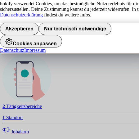
hokify verwendet Cookies, um das bestmögliche Nutzererlebnis für di
sicherzustellen. Deine Zustimmung kannst du jederzeit widerrufen. In 
Datenschutzerklärung
findest du weitere Infos.
R
NAVIGATION
Akzeptieren
Nur technisch notwendige
Standorte
Cookies anpassen
Datenschutz
Impressum
Jobalarm aktivieren
2
Tätigkeitsbereiche
1
Standort
Jobalarm