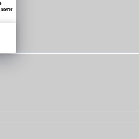
ch
unserer