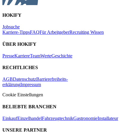
HOKIFY
Jobsuche
Karriere-Tipps
FAQ
Für Arbeitgeber
Recruiting Wissen
ÜBER HOKIFY
Presse
Karriere
Team
Werte
Geschichte
RECHTLICHES
AGB
Datenschutz
Barrierefreiheits-
erklärung
Impressum
Cookie Einstellungen
BELIEBTE BRANCHEN
Einkauf
Einzelhandel
Fahrzeugtechnik
Gastronomie
Installateur
UNSERE PARTNER