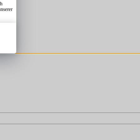
ch
unserer