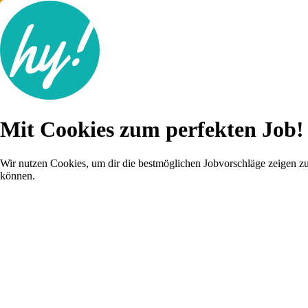
Jobsuche
Mit Cookies zum perfekten Job!
Lebenslauf
Für dich
Brutto-Netto Rechner
Wir nutzen Cookies, um dir die bestmöglichen Jobvorschläge zeigen z
Karriere-Tipps
können.
Inserat schalten
Anmelden