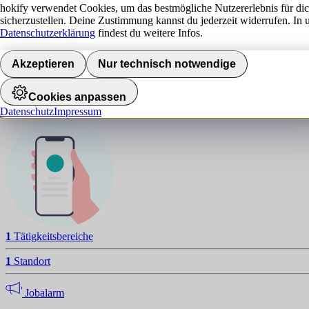
hokify verwendet Cookies, um das bestmögliche Nutzererlebnis für di
sicherzustellen. Deine Zustimmung kannst du jederzeit widerrufen. In 
Datenschutzerklärung
findest du weitere Infos.
S
NAVIGATION
Akzeptieren
Nur technisch notwendige
Standorte
Cookies anpassen
Datenschutz
Impressum
Jobalarm aktivieren
1
Tätigkeitsbereiche
1
Standort
Jobalarm