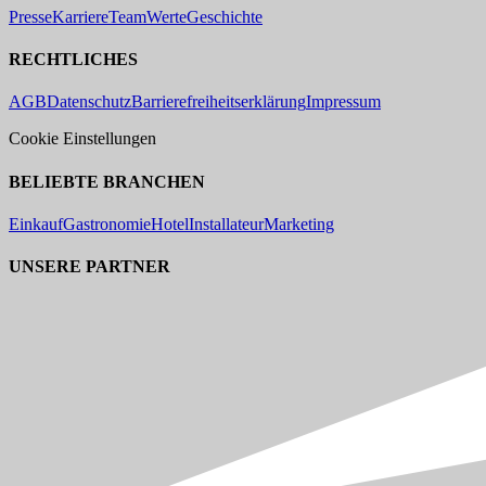
Presse
Karriere
Team
Werte
Geschichte
RECHTLICHES
AGB
Datenschutz
Barrierefreiheitserklärung
Impressum
Cookie Einstellungen
BELIEBTE BRANCHEN
Einkauf
Gastronomie
Hotel
Installateur
Marketing
UNSERE PARTNER