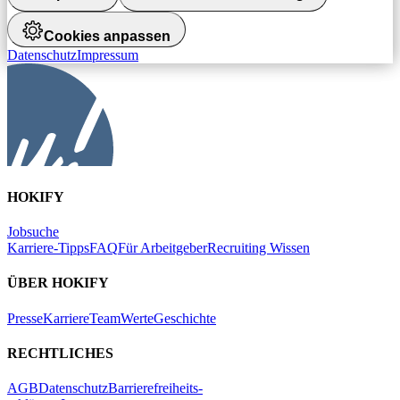
Cookies anpassen
Datenschutz
Impressum
HOKIFY
Jobsuche
Karriere-Tipps
FAQ
Für Arbeitgeber
Recruiting Wissen
ÜBER HOKIFY
Presse
Karriere
Team
Werte
Geschichte
RECHTLICHES
AGB
Datenschutz
Barrierefreiheits-