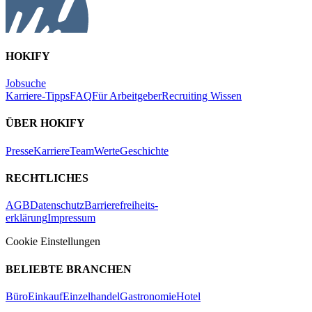
HOKIFY
Jobsuche
Karriere-Tipps
FAQ
Für Arbeitgeber
Recruiting Wissen
ÜBER HOKIFY
Presse
Karriere
Team
Werte
Geschichte
RECHTLICHES
AGB
Datenschutz
Barrierefreiheits-
erklärung
Impressum
Cookie Einstellungen
BELIEBTE BRANCHEN
Büro
Einkauf
Einzelhandel
Gastronomie
Hotel