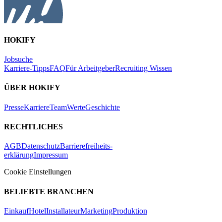
HOKIFY
Jobsuche
Karriere-Tipps
FAQ
Für Arbeitgeber
Recruiting Wissen
ÜBER HOKIFY
Presse
Karriere
Team
Werte
Geschichte
RECHTLICHES
AGB
Datenschutz
Barrierefreiheits-
erklärung
Impressum
Cookie Einstellungen
BELIEBTE BRANCHEN
Einkauf
Hotel
Installateur
Marketing
Produktion