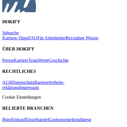
HOKIFY
Jobsuche
Karriere-Tipps
FAQ
Für Arbeitgeber
Recruiting Wissen
ÜBER HOKIFY
Presse
Karriere
Team
Werte
Geschichte
RECHTLICHES
AGB
Datenschutz
Barrierefreiheits-
erklärung
Impressum
Cookie Einstellungen
BELIEBTE BRANCHEN
Büro
Einkauf
Einzelhandel
Gastronomie
Installateur