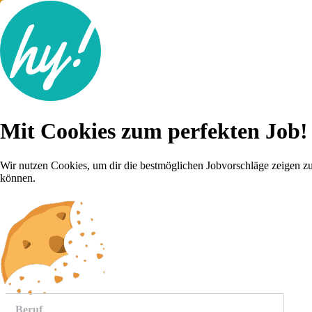
Jobsuche
Mit Cookies zum perfekten Job!
Lebenslauf
Für dich
Brutto-Netto Rechner
Wir nutzen Cookies, um dir die bestmöglichen Jobvorschläge zeigen z
Karriere-Tipps
können.
Inserat schalten
Anmelden
weitere
Jobs anzeigen
Beruf