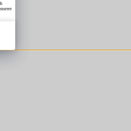
ch
unserer