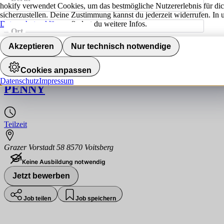
hokify verwendet Cookies, um das bestmögliche Nutzererlebnis für di
sicherzustellen. Deine Zustimmung kannst du jederzeit widerrufen. In 
Datenschutzerklärung
findest du weitere Infos.
Ort
Jobs finden
Akzeptieren
Nur technisch notwendige
Kassier:in mit Regalbetreuung
Cookies anpassen
Datenschutz
Impressum
PENNY
Teilzeit
Grazer Vorstadt 58 8570 Voitsberg
Keine Ausbildung notwendig
Jetzt bewerben
Job teilen
Job speichern