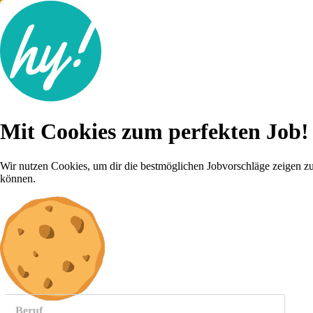
Jobsuche
Mit Cookies zum perfekten Job!
Lebenslauf
Für dich
Brutto-Netto Rechner
Wir nutzen Cookies, um dir die bestmöglichen Jobvorschläge zeigen z
Karriere-Tipps
können.
Inserat schalten
Anmelden
weitere
Jobs anzeigen
Beruf