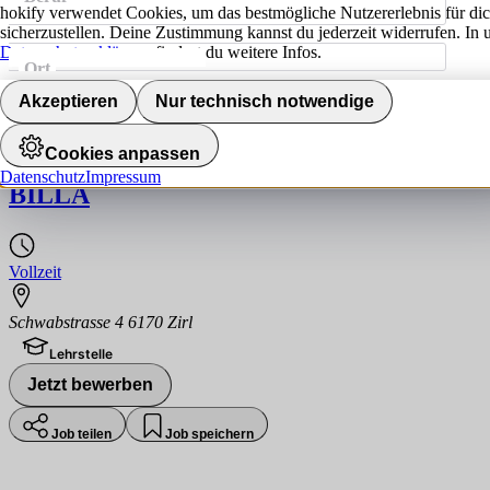
hokify verwendet Cookies, um das bestmögliche Nutzererlebnis für di
sicherzustellen. Deine Zustimmung kannst du jederzeit widerrufen. In 
Datenschutzerklärung
findest du weitere Infos.
Ort
Jobs finden
Akzeptieren
Nur technisch notwendige
Lehre zum:zur Einzelhandelskaufmann:Ei
Cookies anpassen
Datenschutz
Impressum
BILLA
Vollzeit
Schwabstrasse 4 6170 Zirl
Lehrstelle
Jetzt bewerben
Job teilen
Job speichern