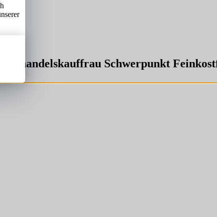
ch
unserer
nzelhandelskauffrau Schwerpunkt Feinkost