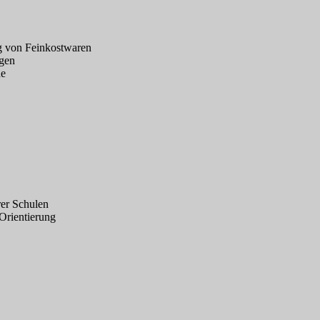
g von Feinkostwaren
ägen
he
rer Schulen
rientierung