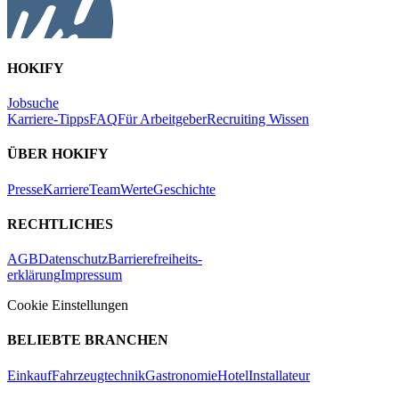
HOKIFY
Jobsuche
Karriere-Tipps
FAQ
Für Arbeitgeber
Recruiting Wissen
ÜBER HOKIFY
Presse
Karriere
Team
Werte
Geschichte
RECHTLICHES
AGB
Datenschutz
Barrierefreiheits-
erklärung
Impressum
Cookie Einstellungen
BELIEBTE BRANCHEN
Einkauf
Fahrzeugtechnik
Gastronomie
Hotel
Installateur