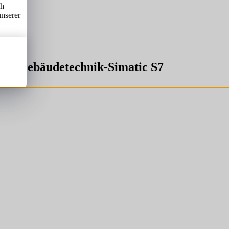
ch
unserer
MSR/Gebäudetechnik-Simatic S7