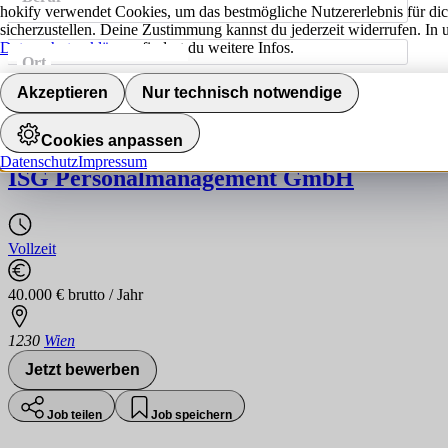
hokify verwendet Cookies, um das bestmögliche Nutzererlebnis für di
sicherzustellen. Deine Zustimmung kannst du jederzeit widerrufen. In 
Datenschutzerklärung
findest du weitere Infos.
Ort
Jobs finden
Akzeptieren
Nur technisch notwendige
Softwaretechniker:in mit Schwerpunkt: 
Cookies anpassen
Datenschutz
Impressum
ISG Personalmanagement GmbH
Vollzeit
40.000 € brutto / Jahr
1230
Wien
Jetzt bewerben
Job teilen
Job speichern