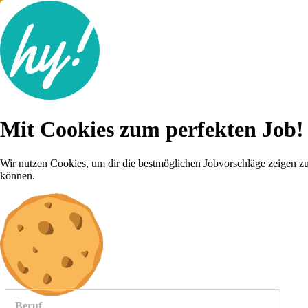
Jobsuche
Mit Cookies zum perfekten Job!
Lebenslauf
Für dich
Brutto-Netto Rechner
Wir nutzen Cookies, um dir die bestmöglichen Jobvorschläge zeigen z
Karriere-Tipps
können.
Inserat schalten
Anmelden
weitere
Jobs anzeigen
Beruf