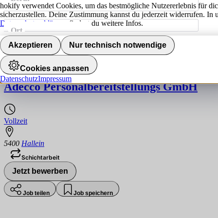
hokify verwendet Cookies, um das bestmögliche Nutzererlebnis für di
sicherzustellen. Deine Zustimmung kannst du jederzeit widerrufen. In 
Datenschutzerklärung
findest du weitere Infos.
Ort
Jobs finden
Akzeptieren
Nur technisch notwendige
Produktionsmitarbeiter:in (m/w/d)
Cookies anpassen
Datenschutz
Impressum
Adecco Personalbereitstellungs GmbH
Vollzeit
5400
Hallein
Schichtarbeit
Jetzt bewerben
Job teilen
Job speichern