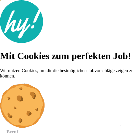
Jobsuche
Mit Cookies zum perfekten Job!
Lebenslauf
Für dich
Brutto-Netto Rechner
Wir nutzen Cookies, um dir die bestmöglichen Jobvorschläge zeigen z
Karriere-Tipps
können.
Inserat schalten
Anmelden
weitere
Jobs anzeigen
Beruf