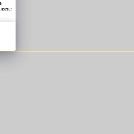
ch
unserer