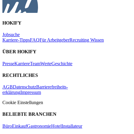
HOKIFY
Jobsuche
Karriere-Tipps
FAQ
Für Arbeitgeber
Recruiting Wissen
ÜBER HOKIFY
Presse
Karriere
Team
Werte
Geschichte
RECHTLICHES
AGB
Datenschutz
Barrierefreiheits-
erklärung
Impressum
Cookie Einstellungen
BELIEBTE BRANCHEN
Büro
Einkauf
Gastronomie
Hotel
Installateur