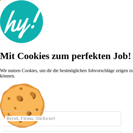
Jobsuche
Mit Cookies zum perfekten Job!
Lebenslauf
Für dich
Brutto-Netto Rechner
Wir nutzen Cookies, um dir die bestmöglichen Jobvorschläge zeigen z
Karriere-Tipps
können.
Inserat schalten
Anmelden
Beruf, Firma, Stichwort