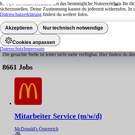
hokify verwendet Cookies, um das bestmögliche Nutzererlebnis für di
Ort
sicherzustellen. Deine Zustimmung kannst du jederzeit widerrufen. In 
Umkreis
Datenschutzerklärung
findest du weitere Infos.
Jobs finden
Akzeptieren
Nur technisch notwendige
Job nicht gefunden!
Cookies anpassen
Datenschutz
Impressum
Die gesuchte Stelle ist leider nicht mehr verfügbar. Hier findest du ä
8661
Jobs
Mitarbeiter Service (m/w/d)
McDonald's Österreich