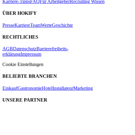
Karriere-Tipps
FAQ
Für Arbeitgeber
Recruiting Wissen
ÜBER HOKIFY
Presse
Karriere
Team
Werte
Geschichte
RECHTLICHES
AGB
Datenschutz
Barrierefreiheits-
erklärung
Impressum
Cookie Einstellungen
BELIEBTE BRANCHEN
Einkauf
Gastronomie
Hotel
Installateur
Marketing
UNSERE PARTNER