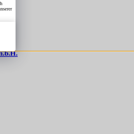
ch
unserer
m.b.H.