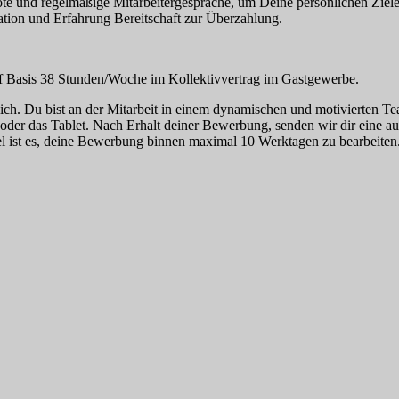
te und regelmäßige Mitarbeitergespräche, um Deine persönlichen Ziele
kation und Erfahrung Bereitschaft zur Überzahlung.
 auf Basis 38 Stunden/Woche im Kollektivvertrag im Gastgewerbe.
ich. Du bist an der Mitarbeit in einem dynamischen und motivierten T
der das Tablet. Nach Erhalt deiner Bewerbung, senden wir dir eine aut
Ziel ist es, deine Bewerbung binnen maximal 10 Werktagen zu bearbeit