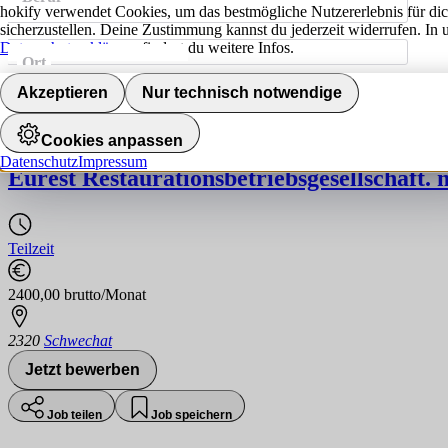
hokify verwendet Cookies, um das bestmögliche Nutzererlebnis für di
sicherzustellen. Deine Zustimmung kannst du jederzeit widerrufen. In 
Datenschutzerklärung
findest du weitere Infos.
Ort
Jobs finden
Akzeptieren
Nur technisch notwendige
Koch (m/w/x) | 2320 Schwechat | 38 WSTD
Cookies anpassen
Datenschutz
Impressum
Eurest Restaurationsbetriebsgesellschaft. 
Teilzeit
2400,00 brutto/Monat
2320
Schwechat
Jetzt bewerben
Job teilen
Job speichern