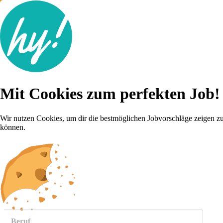
Jobsuche
Mit Cookies zum perfekten Job!
Lebenslauf
Für dich
Brutto-Netto Rechner
Wir nutzen Cookies, um dir die bestmöglichen Jobvorschläge zeigen z
Karriere-Tipps
können.
Inserat schalten
Anmelden
weitere
Jobs anzeigen
Beruf