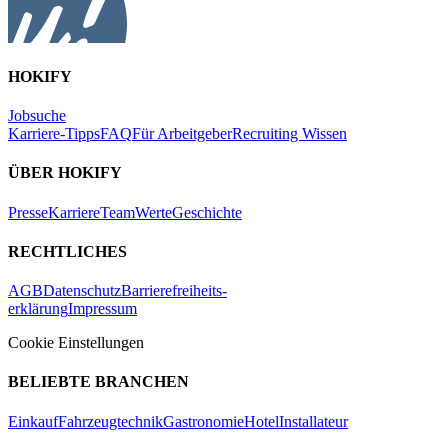
HOKIFY
Jobsuche
Karriere-Tipps
FAQ
Für Arbeitgeber
Recruiting Wissen
ÜBER HOKIFY
Presse
Karriere
Team
Werte
Geschichte
RECHTLICHES
AGB
Datenschutz
Barrierefreiheits-
erklärung
Impressum
Cookie Einstellungen
BELIEBTE BRANCHEN
Einkauf
Fahrzeugtechnik
Gastronomie
Hotel
Installateur