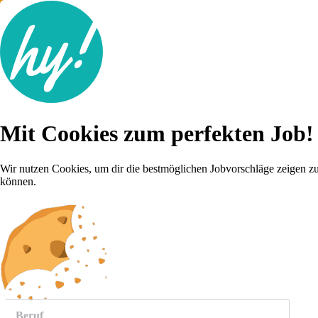
Jobsuche
Mit Cookies zum perfekten Job!
Lebenslauf
Für dich
Brutto-Netto Rechner
Wir nutzen Cookies, um dir die bestmöglichen Jobvorschläge zeigen z
Karriere-Tipps
können.
Inserat schalten
Anmelden
weitere
Jobs anzeigen
Beruf