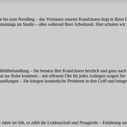
s zum Needling – das Vertrauen unserer Kund:innen liegt in Ihren Hä
strainings im Studio – alles während Ihrer Arbeitszeit. Hier schulen w
ühlbehandlung – Sie beraten Ihre Kund:innen herzlich und ganz nach 
mal zur Ruhe kommen – mit offenem Ohr für jedes Anliegen sorgen Si
handlungen – Sie kriegen kosmetische Probleme in den Griff und brin
e Jahre im Job, es zählt die Leidenschaft und Neugierde – Erfahrung s