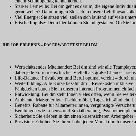
einem Schnuppertag kennenlernen.
Starker Lernwille:
Bei dm geht es darum, die eigene Individual
gerne weiter? Dann bringen Sie sich in unsere Lehrlingsausbild
Viel Energie:
Sie sitzen viel, stellen sich laufend auf viele u
Frische Impulse:
Denn hier können Sie mitgestalten. Ob Sie im
IHR JOB-ERLEBNIS – DAS ERWARTET SIE BEI DM:
Wertschätzendes Miteinander:
Bei dm sind wir alle Teamplayer.
dabei jede Form menschlicher Vielfalt als große Chance – sie i
Life-Balance:
Privatleben und Beruf optimal vereint – durch un
Weiterbildung:
Alle Kurse bezahlt dm – Reisekosten inklusive 
Fähigkeiten bauen Sie in unseren internen Programmen einfach
Entwicklung:
Bei dm steht Ihnen vieles offen, wenn Sie weiter
Ambiente:
Maßgefertigte Tischlermöbel, Tageslicht-ähnliche Lic
Benefits:
Rabatte für Mitarbeiter:innen, vergünstigte Versicher
Beratungen wie Lebens- und Sozialberatung, Psychotherapie 
Sicherheit:
Sie erleben in dm einen krisensicheren Arbeitgebe
Provision:
Erhöhen Sie Ihren Lohn jeden Monat durch unsere an