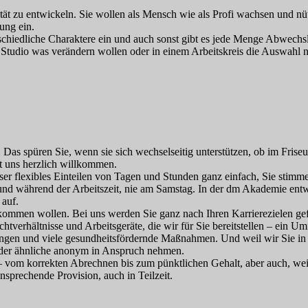
ität zu entwickeln. Sie wollen als Mensch wie als Profi wachsen und n
ung ein.
nterschiedliche Charaktere ein und auch sonst gibt es jede Menge Abwechs
 Studio was verändern wollen oder in einem Arbeitskreis die Auswahl
 Das spüren Sie, wenn sie sich wechselseitig unterstützen, ob im Fri
st uns herzlich willkommen.
ser flexibles Einteilen von Tagen und Stunden ganz einfach, Sie stimm
und während der Arbeitszeit, nie am Samstag. In der dm Akademie entwi
 auf.
kommen wollen. Bei uns werden Sie ganz nach Ihren Karrierezielen gef
htverhältnisse und Arbeitsgeräte, die wir für Sie bereitstellen – ein U
ungen und viele gesundheitsfördernde Maßnahmen. Und weil wir Sie in j
oder ähnliche anonym in Anspruch nehmen.
r – vom korrekten Abrechnen bis zum pünktlichen Gehalt, aber auch, w
sprechende Provision, auch in Teilzeit.