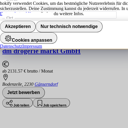
hokify verwendet Cookies, um das bestmögliche Nutzererlebnis für di
sicherzustellen. Deine Zustimmung kannst du jederzeit widerrufen. In 
Datenschutzerklärung
findest du weitere Infos.
Ort
Jobs finden
Akzeptieren
Nur technisch notwendige
Kosmetiker:in & Fußpfleger:in für 25-40 
Cookies anpassen
Datenschutz
Impressum
dm drogerie markt GmbH
ab 2131.57 € brutto / Monat
Bodenzeile
,
2230
Gänserndorf
Jetzt bewerben
Job teilen
Job speichern