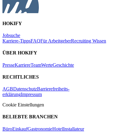
HOKIFY
Jobsuche
Karriere-Tipps
FAQ
Für Arbeitgeber
Recruiting Wissen
ÜBER HOKIFY
Presse
Karriere
Team
Werte
Geschichte
RECHTLICHES
AGB
Datenschutz
Barrierefreiheits-
erklärung
Impressum
Cookie Einstellungen
BELIEBTE BRANCHEN
Büro
Einkauf
Gastronomie
Hotel
Installateur