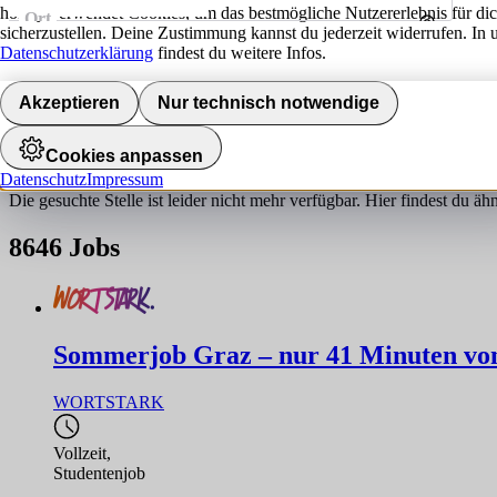
hokify verwendet Cookies, um das bestmögliche Nutzererlebnis für di
Ort
sicherzustellen. Deine Zustimmung kannst du jederzeit widerrufen. In 
Umkreis
Datenschutzerklärung
findest du weitere Infos.
Jobs finden
Akzeptieren
Nur technisch notwendige
Job nicht gefunden!
Cookies anpassen
Datenschutz
Impressum
Die gesuchte Stelle ist leider nicht mehr verfügbar. Hier findest du ä
8646
Jobs
Sommerjob Graz – nur 41 Minuten von 
WORTSTARK
Vollzeit
,
Studentenjob
,...