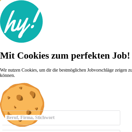
Jobsuche
Mit Cookies zum perfekten Job!
Lebenslauf
Für dich
Brutto-Netto Rechner
Wir nutzen Cookies, um dir die bestmöglichen Jobvorschläge zeigen z
Karriere-Tipps
können.
Inserat schalten
Anmelden
Beruf, Firma, Stichwort