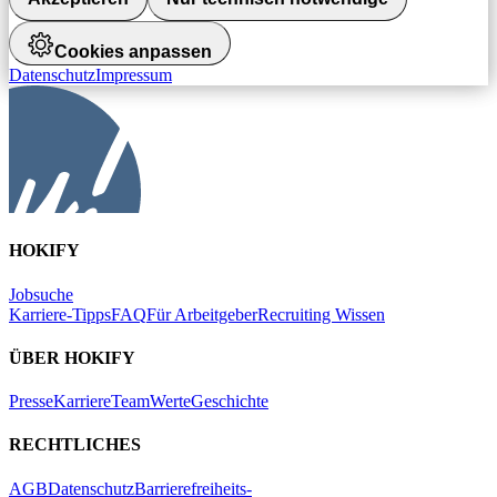
Cookies anpassen
Datenschutz
Impressum
HOKIFY
Jobsuche
Karriere-Tipps
FAQ
Für Arbeitgeber
Recruiting Wissen
ÜBER HOKIFY
Presse
Karriere
Team
Werte
Geschichte
RECHTLICHES
AGB
Datenschutz
Barrierefreiheits-