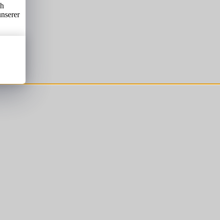
ch
unserer