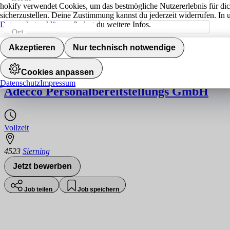
hokify verwendet Cookies, um das bestmögliche Nutzererlebnis für di
sicherzustellen. Deine Zustimmung kannst du jederzeit widerrufen. In 
Datenschutzerklärung
findest du weitere Infos.
Ort
Jobs finden
Akzeptieren
Nur technisch notwendige
Schwimmbadtechniker:in (m/w/d)
Cookies anpassen
Datenschutz
Impressum
Adecco Personalbereitstellungs GmbH
Vollzeit
4523
Sierning
Jetzt bewerben
Job teilen
Job speichern