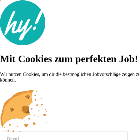
Jobsuche
Mit Cookies zum perfekten Job!
Lebenslauf
Für dich
Brutto-Netto Rechner
Wir nutzen Cookies, um dir die bestmöglichen Jobvorschläge zeigen z
Karriere-Tipps
können.
Inserat schalten
Anmelden
weitere
Jobs anzeigen
Beruf