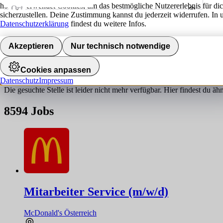
hokify verwendet Cookies, um das bestmögliche Nutzererlebnis für di
Ort
sicherzustellen. Deine Zustimmung kannst du jederzeit widerrufen. In 
Umkreis
Datenschutzerklärung
findest du weitere Infos.
Jobs finden
Akzeptieren
Nur technisch notwendige
Job nicht gefunden!
Cookies anpassen
Datenschutz
Impressum
Die gesuchte Stelle ist leider nicht mehr verfügbar. Hier findest du ä
8594
Jobs
Mitarbeiter Service (m/w/d)
McDonald's Österreich