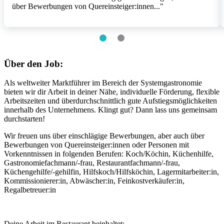
über Bewerbungen von Quereinsteiger:innen..."
Item
1
of
2
item
item
0
1
Über den Job:
Als weltweiter Marktführer im Bereich der Systemgastronomie
bieten wir dir Arbeit in deiner Nähe, individuelle Förderung, flexible
Arbeitszeiten und überdurchschnittlich gute Aufstiegsmöglichkeiten
innerhalb des Unternehmens. Klingt gut? Dann lass uns gemeinsam
durchstarten!
Wir freuen uns über einschlägige Bewerbungen, aber auch über
Bewerbungen von Quereinsteiger:innen oder Personen mit
Vorkenntnissen in folgenden Berufen: Koch/Köchin, Küchenhilfe,
Gastronomiefachmann/-frau, Restaurantfachmann/-frau,
Küchengehilfe/-gehilfin, Hilfskoch/Hilfsköchin, Lagermitarbeiter:in,
Kommissionierer:in, Abwäscher:in, Feinkostverkäufer:in,
Regalbetreuer:in
Deine Arbeit im Restaurant beinhaltet: