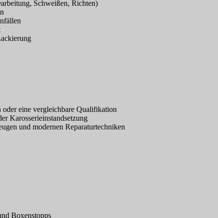
arbeitung, Schweißen, Richten)
en
nfällen
t
Lackierung
 oder eine vergleichbare Qualifikation
er Karosserieinstandsetzung
eugen und modernen Reparaturtechniken
 und Boxenstopps