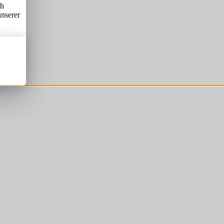
ch
unserer