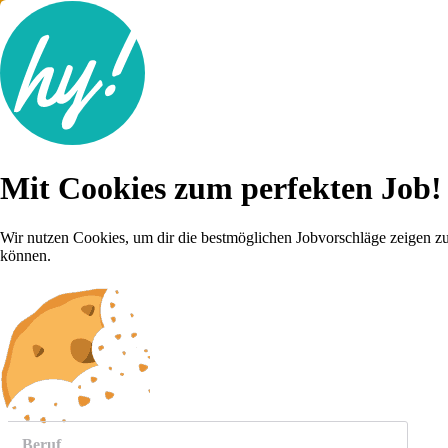
Jobsuche
Mit Cookies zum perfekten Job!
Lebenslauf
Für dich
Brutto-Netto Rechner
Wir nutzen Cookies, um dir die bestmöglichen Jobvorschläge zeigen z
Karriere-Tipps
können.
Inserat schalten
Anmelden
weitere
Jobs anzeigen
Beruf