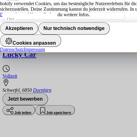
hokify verwendet Cookies, um das bestmögliche Nutzererlebnis für di
sicherzustellen. Deine Zustimmung kannst du jederzeit widerrufen. In 
Datenschutzerklärung
findest du weitere Infos.
Ort
Jobs finden
Akzeptieren
Nur technisch notwendige
Kfz-Spengler (w/m/d)
Cookies anpassen
Datenschutz
Impressum
Lucky Car
Vollzeit
Schwefel
,
6850
Dornbirn
Jetzt bewerben
Job teilen
Job speichern