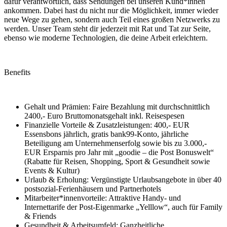
dafür verantwortlich, dass Sendungen bei unseren Kund*innen
ankommen. Dabei hast du nicht nur die Möglichkeit, immer wieder
neue Wege zu gehen, sondern auch Teil eines großen Netzwerks zu
werden. Unser Team steht dir jederzeit mit Rat und Tat zur Seite,
ebenso wie moderne Technologien, die deine Arbeit erleichtern.
Benefits
Gehalt und Prämien: Faire Bezahlung mit durchschnittlich
2400,- Euro Bruttomonatsgehalt inkl. Reisespesen
Finanzielle Vorteile & Zusatzleistungen: 400,- EUR
Essensbons jährlich, gratis bank99‑Konto, jährliche
Beteiligung am Unternehmenserfolg sowie bis zu 3.000,-
EUR Ersparnis pro Jahr mit „goodie – die Post Bonuswelt“
(Rabatte für Reisen, Shopping, Sport & Gesundheit sowie
Events & Kultur)
Urlaub & Erholung: Vergünstigte Urlaubsangebote in über 40
postsozial‑Ferienhäusern und Partnerhotels
Mitarbeiter*innenvorteile: Attraktive Handy‑ und
Internettarife der Post‑Eigenmarke „Yelllow“, auch für Family
& Friends
Gesundheit & Arbeitsumfeld: Ganzheitliche