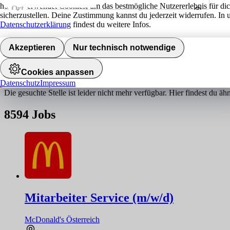
hokify verwendet Cookies, um das bestmögliche Nutzererlebnis für di
Ort
sicherzustellen. Deine Zustimmung kannst du jederzeit widerrufen. In 
Umkreis
Datenschutzerklärung
findest du weitere Infos.
Jobs finden
Akzeptieren
Nur technisch notwendige
Job nicht gefunden!
Cookies anpassen
Datenschutz
Impressum
Die gesuchte Stelle ist leider nicht mehr verfügbar. Hier findest du ä
8594
Jobs
Mitarbeiter Service (m/w/d)
McDonald's Österreich