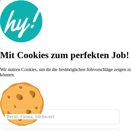
Jobsuche
Mit Cookies zum perfekten Job!
Lebenslauf
Für dich
Brutto-Netto Rechner
Wir nutzen Cookies, um dir die bestmöglichen Jobvorschläge zeigen z
Karriere-Tipps
können.
Inserat schalten
Anmelden
Beruf, Firma, Stichwort