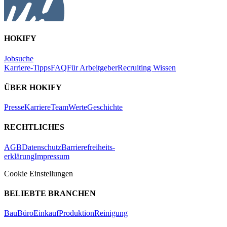
HOKIFY
Jobsuche
Karriere-Tipps
FAQ
Für Arbeitgeber
Recruiting Wissen
ÜBER HOKIFY
Presse
Karriere
Team
Werte
Geschichte
RECHTLICHES
AGB
Datenschutz
Barrierefreiheits-
erklärung
Impressum
Cookie Einstellungen
BELIEBTE BRANCHEN
Bau
Büro
Einkauf
Produktion
Reinigung