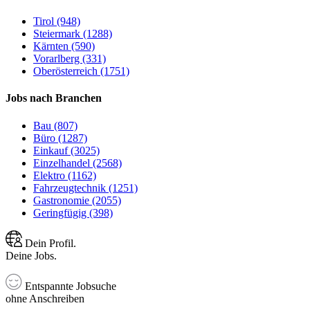
Tirol (948)
Steiermark (1288)
Kärnten (590)
Vorarlberg (331)
Oberösterreich (1751)
Jobs nach Branchen
Bau (807)
Büro (1287)
Einkauf (3025)
Einzelhandel (2568)
Elektro (1162)
Fahrzeugtechnik (1251)
Gastronomie (2055)
Geringfügig (398)
Dein Profil.
Deine Jobs.
Entspannte Jobsuche
ohne Anschreiben