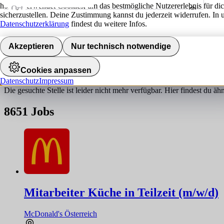
hokify verwendet Cookies, um das bestmögliche Nutzererlebnis für di
Ort
sicherzustellen. Deine Zustimmung kannst du jederzeit widerrufen. In 
Umkreis
Datenschutzerklärung
findest du weitere Infos.
Jobs finden
Akzeptieren
Nur technisch notwendige
Job nicht gefunden!
Cookies anpassen
Datenschutz
Impressum
Die gesuchte Stelle ist leider nicht mehr verfügbar. Hier findest du ä
8651
Jobs
Mitarbeiter Küche in Teilzeit (m/w/d)
McDonald's Österreich