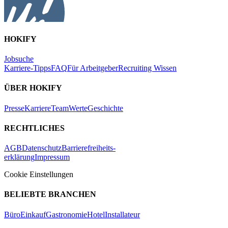
HOKIFY
Jobsuche
Karriere-Tipps
FAQ
Für Arbeitgeber
Recruiting Wissen
ÜBER HOKIFY
Presse
Karriere
Team
Werte
Geschichte
RECHTLICHES
AGB
Datenschutz
Barrierefreiheits-
erklärung
Impressum
Cookie Einstellungen
BELIEBTE BRANCHEN
Büro
Einkauf
Gastronomie
Hotel
Installateur