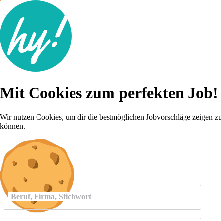
Jobsuche
Mit Cookies zum perfekten Job!
Lebenslauf
Für dich
Brutto-Netto Rechner
Wir nutzen Cookies, um dir die bestmöglichen Jobvorschläge zeigen z
Karriere-Tipps
können.
Inserat schalten
Anmelden
Beruf, Firma, Stichwort