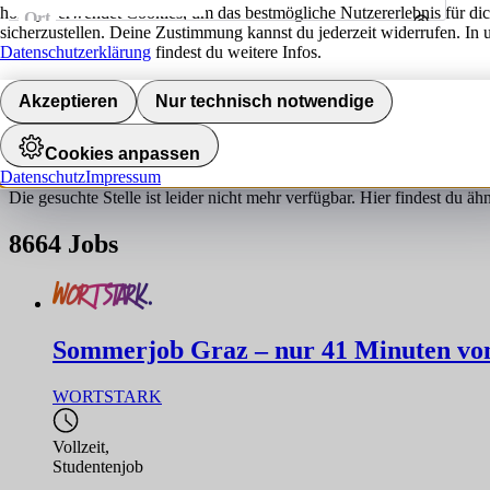
hokify verwendet Cookies, um das bestmögliche Nutzererlebnis für di
Ort
sicherzustellen. Deine Zustimmung kannst du jederzeit widerrufen. In 
Umkreis
Datenschutzerklärung
findest du weitere Infos.
Jobs finden
Akzeptieren
Nur technisch notwendige
Job nicht gefunden!
Cookies anpassen
Datenschutz
Impressum
Die gesuchte Stelle ist leider nicht mehr verfügbar. Hier findest du ä
8664
Jobs
Sommerjob Graz – nur 41 Minuten von 
WORTSTARK
Vollzeit
,
Studentenjob
,...