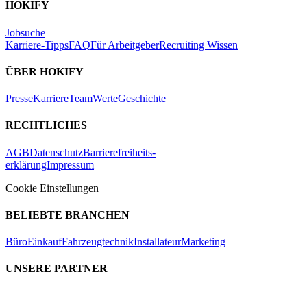
HOKIFY
Jobsuche
Karriere-Tipps
FAQ
Für Arbeitgeber
Recruiting Wissen
ÜBER HOKIFY
Presse
Karriere
Team
Werte
Geschichte
RECHTLICHES
AGB
Datenschutz
Barrierefreiheits-
erklärung
Impressum
Cookie Einstellungen
BELIEBTE BRANCHEN
Büro
Einkauf
Fahrzeugtechnik
Installateur
Marketing
UNSERE PARTNER