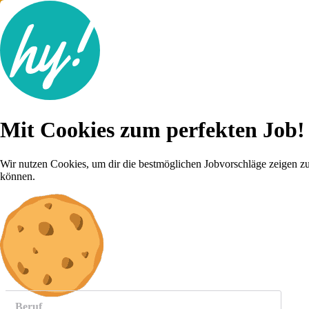
Jobsuche
Mit Cookies zum perfekten Job!
Lebenslauf
Für dich
Brutto-Netto Rechner
Wir nutzen Cookies, um dir die bestmöglichen Jobvorschläge zeigen z
Karriere-Tipps
können.
Inserat schalten
Anmelden
weitere
Jobs anzeigen
Beruf