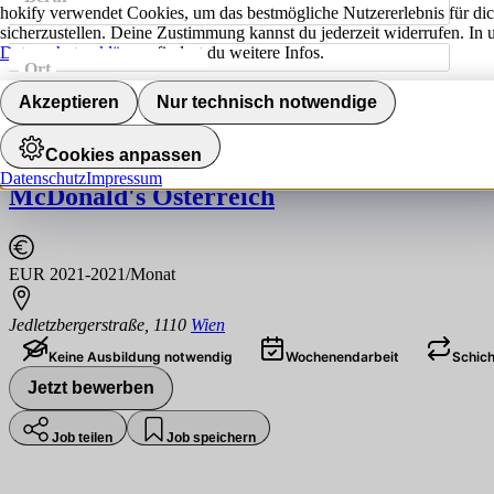
hokify verwendet Cookies, um das bestmögliche Nutzererlebnis für di
sicherzustellen. Deine Zustimmung kannst du jederzeit widerrufen. In 
Datenschutzerklärung
findest du weitere Infos.
Ort
Jobs finden
Akzeptieren
Nur technisch notwendige
Mitarbeiter Service in Teilzeit (m/w/d)
Cookies anpassen
Datenschutz
Impressum
McDonald's Österreich
EUR 2021-2021/Monat
Jedletzbergerstraße
,
1110
Wien
Keine Ausbildung notwendig
Wochenendarbeit
Schich
Jetzt bewerben
Job teilen
Job speichern