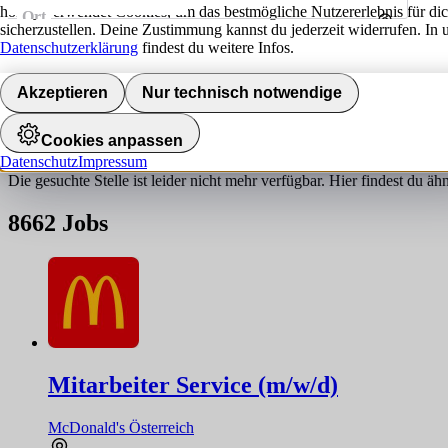
hokify verwendet Cookies, um das bestmögliche Nutzererlebnis für di
Ort
sicherzustellen. Deine Zustimmung kannst du jederzeit widerrufen. In 
Umkreis
Datenschutzerklärung
findest du weitere Infos.
Jobs finden
Akzeptieren
Nur technisch notwendige
Job nicht gefunden!
Cookies anpassen
Datenschutz
Impressum
Die gesuchte Stelle ist leider nicht mehr verfügbar. Hier findest du ä
8662
Jobs
Mitarbeiter Service (m/w/d)
McDonald's Österreich