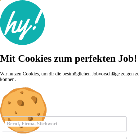
Jobsuche
Mit Cookies zum perfekten Job!
Lebenslauf
Für dich
Brutto-Netto Rechner
Wir nutzen Cookies, um dir die bestmöglichen Jobvorschläge zeigen z
Karriere-Tipps
können.
Inserat schalten
Anmelden
Beruf, Firma, Stichwort