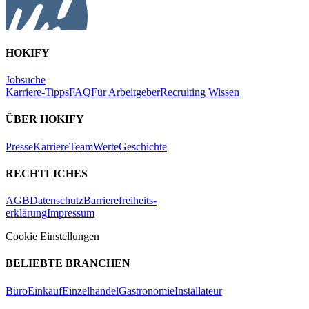
HOKIFY
Jobsuche
Karriere-Tipps
FAQ
Für Arbeitgeber
Recruiting Wissen
ÜBER HOKIFY
Presse
Karriere
Team
Werte
Geschichte
RECHTLICHES
AGB
Datenschutz
Barrierefreiheits-
erklärung
Impressum
Cookie Einstellungen
BELIEBTE BRANCHEN
Büro
Einkauf
Einzelhandel
Gastronomie
Installateur