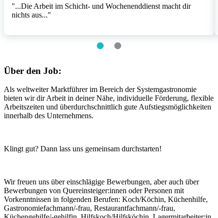
"...Die Arbeit im Schicht- und Wochenenddienst macht dir
nichts aus..."
Item
1
of
2
item
item
0
1
Über den Job:
Als weltweiter Marktführer im Bereich der Systemgastronomie
bieten wir dir Arbeit in deiner Nähe, individuelle Förderung, flexible
Arbeitszeiten und überdurchschnittlich gute Aufstiegsmöglichkeiten
innerhalb des Unternehmens.
Klingt gut? Dann lass uns gemeinsam durchstarten!
Wir freuen uns über einschlägige Bewerbungen, aber auch über
Bewerbungen von Quereinsteiger:innen oder Personen mit
Vorkenntnissen in folgenden Berufen: Koch/Köchin, Küchenhilfe,
Gastronomiefachmann/-frau, Restaurantfachmann/-frau,
Küchengehilfe/-gehilfin, Hilfskoch/Hilfsköchin, Lagermitarbeiter:in,