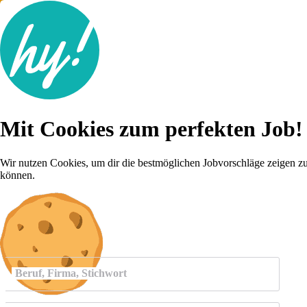
Jobsuche
Mit Cookies zum perfekten Job!
Lebenslauf
Für dich
Brutto-Netto Rechner
Wir nutzen Cookies, um dir die bestmöglichen Jobvorschläge zeigen z
Karriere-Tipps
können.
Inserat schalten
Anmelden
Beruf, Firma, Stichwort