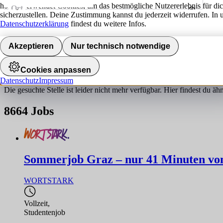
hokify verwendet Cookies, um das bestmögliche Nutzererlebnis für di
Ort
sicherzustellen. Deine Zustimmung kannst du jederzeit widerrufen. In 
Umkreis
Datenschutzerklärung
findest du weitere Infos.
Jobs finden
Akzeptieren
Nur technisch notwendige
Job nicht gefunden!
Cookies anpassen
Datenschutz
Impressum
Die gesuchte Stelle ist leider nicht mehr verfügbar. Hier findest du ä
8664
Jobs
Sommerjob Graz – nur 41 Minuten von 
WORTSTARK
Vollzeit
,
Studentenjob
,...