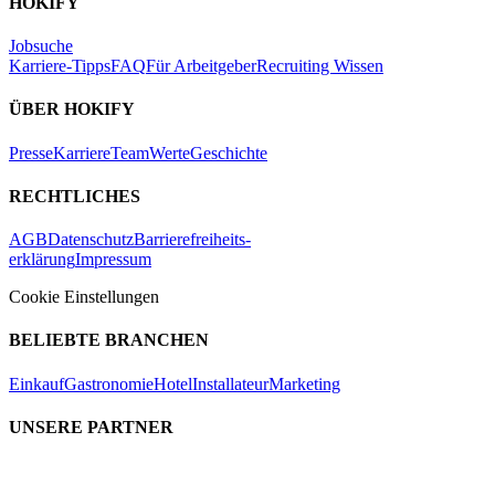
HOKIFY
Jobsuche
Karriere-Tipps
FAQ
Für Arbeitgeber
Recruiting Wissen
ÜBER HOKIFY
Presse
Karriere
Team
Werte
Geschichte
RECHTLICHES
AGB
Datenschutz
Barrierefreiheits-
erklärung
Impressum
Cookie Einstellungen
BELIEBTE BRANCHEN
Einkauf
Gastronomie
Hotel
Installateur
Marketing
UNSERE PARTNER