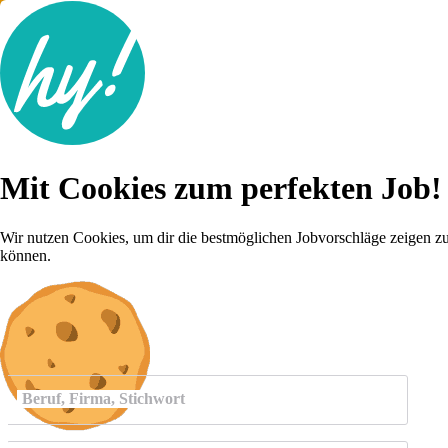
Jobsuche
Mit Cookies zum perfekten Job!
Lebenslauf
Für dich
Brutto-Netto Rechner
Wir nutzen Cookies, um dir die bestmöglichen Jobvorschläge zeigen z
Karriere-Tipps
können.
Inserat schalten
Anmelden
Beruf, Firma, Stichwort