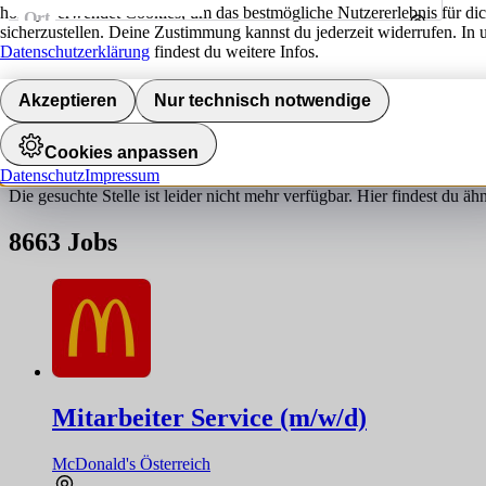
hokify verwendet Cookies, um das bestmögliche Nutzererlebnis für di
Ort
sicherzustellen. Deine Zustimmung kannst du jederzeit widerrufen. In 
Umkreis
Datenschutzerklärung
findest du weitere Infos.
Jobs finden
Akzeptieren
Nur technisch notwendige
Job nicht gefunden!
Cookies anpassen
Datenschutz
Impressum
Die gesuchte Stelle ist leider nicht mehr verfügbar. Hier findest du ä
8663
Jobs
Mitarbeiter Service (m/w/d)
McDonald's Österreich