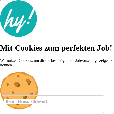
Jobsuche
Mit Cookies zum perfekten Job!
Lebenslauf
Für dich
Brutto-Netto Rechner
Wir nutzen Cookies, um dir die bestmöglichen Jobvorschläge zeigen z
Karriere-Tipps
können.
Inserat schalten
Anmelden
Beruf, Firma, Stichwort