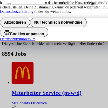
hokify verwendet Cookies, um das bestmögliche Nutzererlebnis für di
Ort
sicherzustellen. Deine Zustimmung kannst du jederzeit widerrufen. In 
Umkreis
Datenschutzerklärung
findest du weitere Infos.
Jobs finden
Akzeptieren
Nur technisch notwendige
Job nicht gefunden!
Cookies anpassen
Datenschutz
Impressum
Die gesuchte Stelle ist leider nicht mehr verfügbar. Hier findest du ä
8594
Jobs
Mitarbeiter Service (m/w/d)
McDonald's Österreich