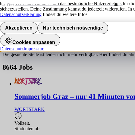
hokify verwendet Cookies, um das bestmögliche Nutzererlebnis für di
Ort
sicherzustellen. Deine Zustimmung kannst du jederzeit widerrufen. In 
Umkreis
Datenschutzerklärung
findest du weitere Infos.
Jobs finden
Akzeptieren
Nur technisch notwendige
Job nicht gefunden!
Cookies anpassen
Datenschutz
Impressum
Die gesuchte Stelle ist leider nicht mehr verfügbar. Hier findest du ä
8664
Jobs
Sommerjob Graz – nur 41 Minuten von 
WORTSTARK
Vollzeit
,
Studentenjob
,...