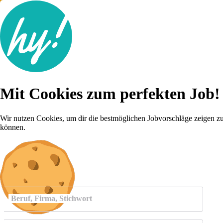
Jobsuche
Mit Cookies zum perfekten Job!
Lebenslauf
Für dich
Brutto-Netto Rechner
Wir nutzen Cookies, um dir die bestmöglichen Jobvorschläge zeigen z
Karriere-Tipps
können.
Inserat schalten
Anmelden
Beruf, Firma, Stichwort