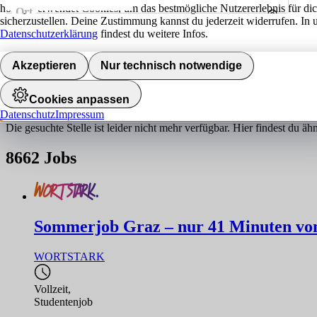
hokify verwendet Cookies, um das bestmögliche Nutzererlebnis für di
Ort
sicherzustellen. Deine Zustimmung kannst du jederzeit widerrufen. In 
Umkreis
Datenschutzerklärung
findest du weitere Infos.
Jobs finden
Akzeptieren
Nur technisch notwendige
Job nicht gefunden!
Cookies anpassen
Datenschutz
Impressum
Die gesuchte Stelle ist leider nicht mehr verfügbar. Hier findest du ä
8662
Jobs
Sommerjob Graz – nur 41 Minuten von 
WORTSTARK
Vollzeit
,
Studentenjob
,...