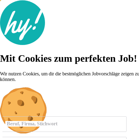
Jobsuche
Mit Cookies zum perfekten Job!
Lebenslauf
Für dich
Brutto-Netto Rechner
Wir nutzen Cookies, um dir die bestmöglichen Jobvorschläge zeigen z
Karriere-Tipps
können.
Inserat schalten
Anmelden
Beruf, Firma, Stichwort