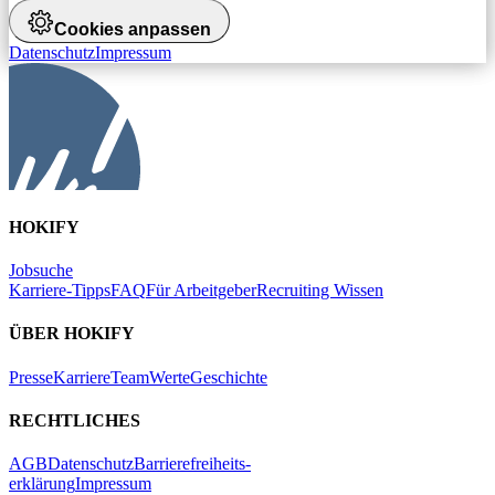
Cookies anpassen
Datenschutz
Impressum
HOKIFY
Jobsuche
Karriere-Tipps
FAQ
Für Arbeitgeber
Recruiting Wissen
ÜBER HOKIFY
Presse
Karriere
Team
Werte
Geschichte
RECHTLICHES
AGB
Datenschutz
Barrierefreiheits-
erklärung
Impressum