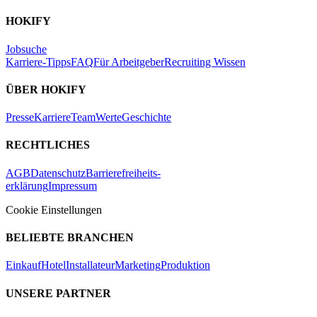
HOKIFY
Jobsuche
Karriere-Tipps
FAQ
Für Arbeitgeber
Recruiting Wissen
ÜBER HOKIFY
Presse
Karriere
Team
Werte
Geschichte
RECHTLICHES
AGB
Datenschutz
Barrierefreiheits-
erklärung
Impressum
Cookie Einstellungen
BELIEBTE BRANCHEN
Einkauf
Hotel
Installateur
Marketing
Produktion
UNSERE PARTNER