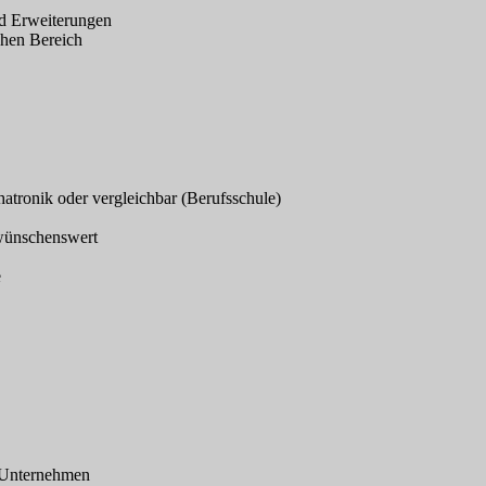
d Erweiterungen
chen Bereich
atronik oder vergleichbar (Berufsschule)
 wünschenswert
e
en Unternehmen