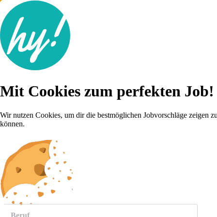
Jobsuche
Mit Cookies zum perfekten Job!
Lebenslauf
Für dich
Brutto-Netto Rechner
Wir nutzen Cookies, um dir die bestmöglichen Jobvorschläge zeigen z
Karriere-Tipps
können.
Inserat schalten
Anmelden
weitere
Jobs anzeigen
Beruf