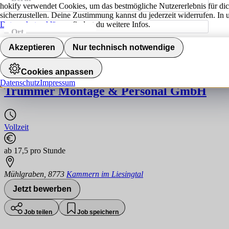
hokify verwendet Cookies, um das bestmögliche Nutzererlebnis für di
sicherzustellen. Deine Zustimmung kannst du jederzeit widerrufen. In 
Datenschutzerklärung
findest du weitere Infos.
Ort
Jobs finden
Akzeptieren
Nur technisch notwendige
Industrie- und Betriebselektriker (m/w/d)
Cookies anpassen
Datenschutz
Impressum
Trummer Montage & Personal GmbH
Vollzeit
ab 17,5 pro Stunde
Mühlgraben
,
8773
Kammern im Liesingtal
Jetzt bewerben
Job teilen
Job speichern