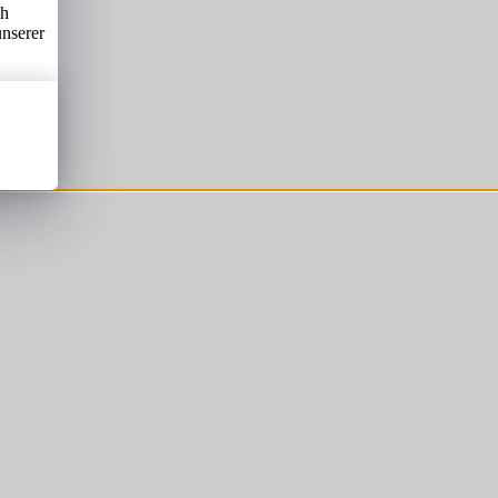
ch
unserer