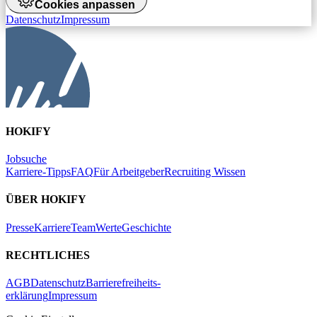
Cookies anpassen
Datenschutz
Impressum
HOKIFY
Jobsuche
Karriere-Tipps
FAQ
Für Arbeitgeber
Recruiting Wissen
ÜBER HOKIFY
Presse
Karriere
Team
Werte
Geschichte
RECHTLICHES
AGB
Datenschutz
Barrierefreiheits-
erklärung
Impressum