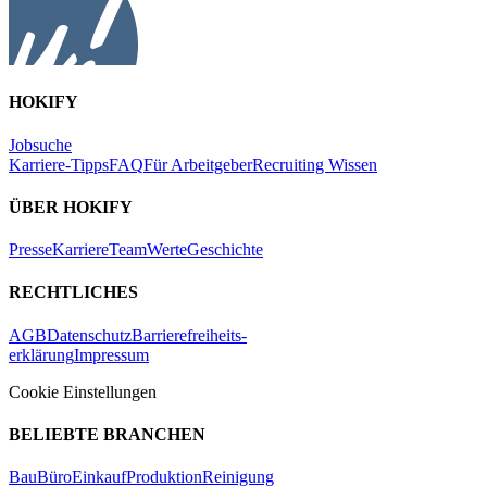
HOKIFY
Jobsuche
Karriere-Tipps
FAQ
Für Arbeitgeber
Recruiting Wissen
ÜBER HOKIFY
Presse
Karriere
Team
Werte
Geschichte
RECHTLICHES
AGB
Datenschutz
Barrierefreiheits-
erklärung
Impressum
Cookie Einstellungen
BELIEBTE BRANCHEN
Bau
Büro
Einkauf
Produktion
Reinigung